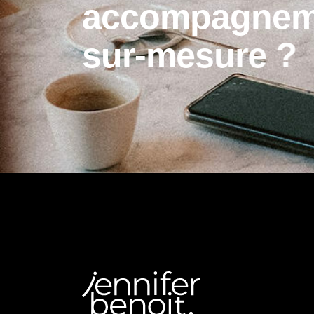
a
c
c
o
m
p
a
g
n
e
s
u
r
-
m
e
s
u
r
e
?