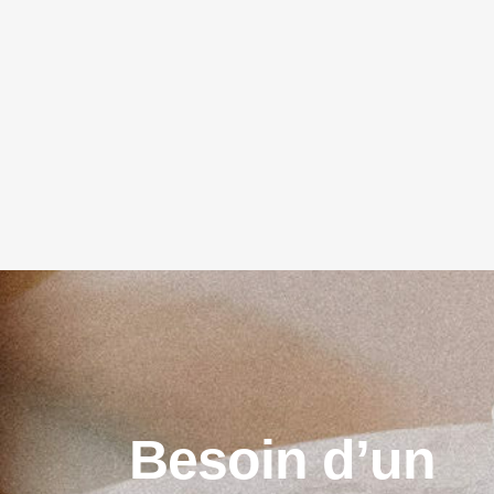
B
e
s
o
i
n
d
’
u
n