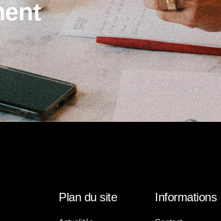
m
e
n
t
Plan du site
Informations