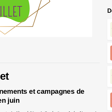
D
let
énements et campagnes de
n juin