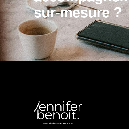
s
u
r
-
m
e
s
u
r
e
?