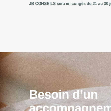
JB CONSEILS sera en congés du 21 au 30 juil
B
e
s
o
i
n
d
’
u
n
a
c
c
o
m
p
a
g
n
e