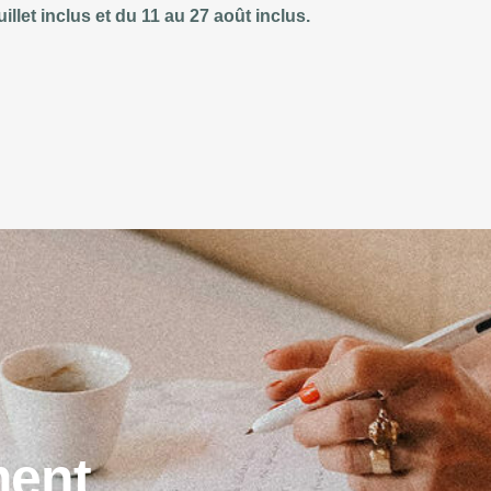
let inclus et du 11 au 27 août inclus.
m
e
n
t