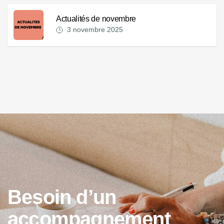
Actualités de novembre
3 novembre 2025
B
e
s
o
i
n
d
’
u
n
a
c
c
o
m
p
a
g
n
e
m
e
n
t