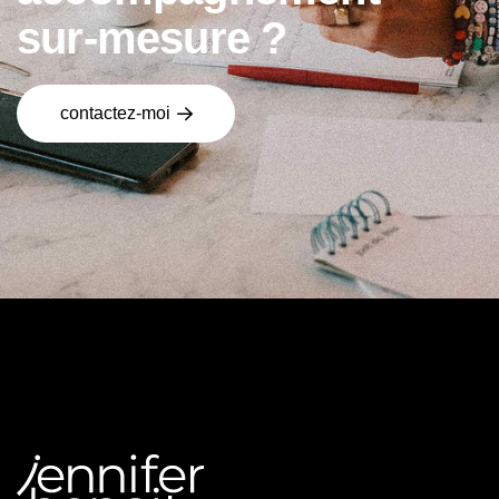
s
u
r
-
m
e
s
u
r
e
?
contactez-moi