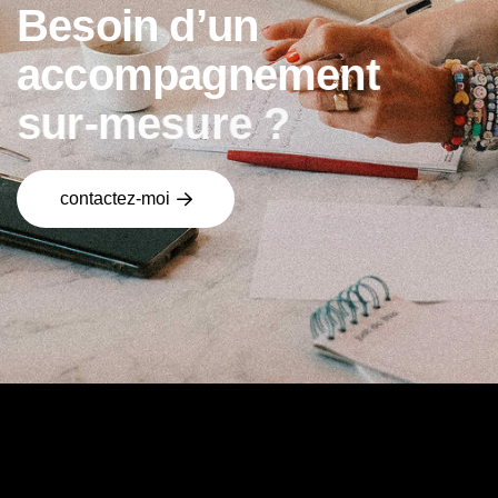
B
e
s
o
i
n
d
’
u
n
a
c
c
o
m
p
a
g
n
e
m
e
n
t
s
u
r
-
m
e
s
u
r
e
?
contactez-moi