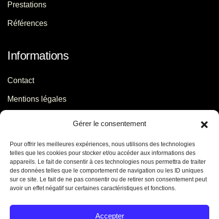
Prestations
Références
Informations
Contact
Mentions légales
Politique de confidentialité
Gérer le consentement
Pour offrir les meilleures expériences, nous utilisons des technologies
Contact
telles que les cookies pour stocker et/ou accéder aux informations des
appareils. Le fait de consentir à ces technologies nous permettra de traiter
des données telles que le comportement de navigation ou les ID uniques
06 29 56 64 44
sur ce site. Le fait de ne pas consentir ou de retirer son consentement peut
avoir un effet négatif sur certaines caractéristiques et fonctions.
contact[@]jb-conseils.fr
Caen - Normandie - France
Accepter