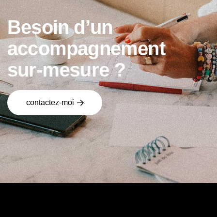
B
e
s
o
i
n
d
’
u
n
a
c
c
o
m
p
a
g
n
e
m
e
n
t
s
u
r
-
m
e
s
u
r
e
?
contactez-moi