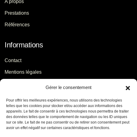
A propos
Prestations
Références
Informations
Contact
Mentions légales
Politique de confidentialité
Gérer le consentement
Pour offrir les meilleures expériences, nous utilisons des technologies
Contact
telles que les cookies pour stocker et/ou accéder aux informations des
appareils. Le fait de consentir à ces technologies nous permettra de traiter
des données telles que le comportement de navigation ou les ID uniques
06 29 56 64 44
sur ce site. Le fait de ne pas consentir ou de retirer son consentement peut
avoir un effet négatif sur certaines caractéristiques et fonctions.
contact[@]jb-conseils.fr