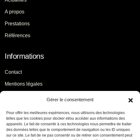
A propos
Prestations
Références
Informations
Contact
Mentions légales
Politique de confidentialité
Gérer le consentement
Pour offrir les meilleures expériences, nous utilisons des technologies
Contact
telles que les cookies pour stocker et/ou accéder aux informations des
appareils. Le fait de consentir à ces technologies nous permettra de traiter
des données telles que le comportement de navigation ou les ID uniques
06 29 56 64 44
sur ce site. Le fait de ne pas consentir ou de retirer son consentement peut