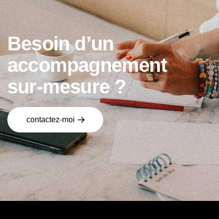
B
e
s
o
i
n
d
’
u
n
a
c
c
o
m
p
a
g
n
e
m
e
n
t
s
u
r
-
m
e
s
u
r
e
?
contactez-moi