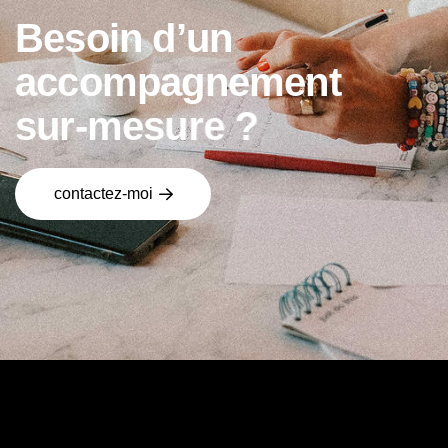
B
e
s
o
i
n
d
’
u
n
a
c
c
o
m
p
a
g
n
e
m
e
n
t
s
u
r
-
m
e
s
u
r
e
?
contactez-moi