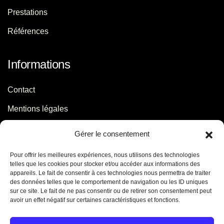
Prestations
Références
Informations
Contact
Mentions légales
Politique de confidentialité
Gérer le consentement
Pour offrir les meilleures expériences, nous utilisons des technologies
Contact
telles que les cookies pour stocker et/ou accéder aux informations des
appareils. Le fait de consentir à ces technologies nous permettra de traiter
des données telles que le comportement de navigation ou les ID uniques
06 29 56 64 44
sur ce site. Le fait de ne pas consentir ou de retirer son consentement peut
avoir un effet négatif sur certaines caractéristiques et fonctions.
contact[@]jb-conseils.fr