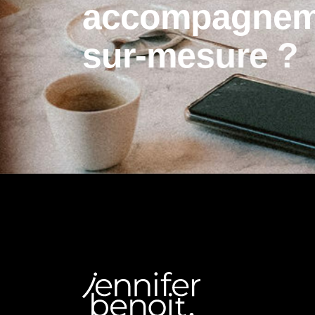
a
c
c
o
m
p
a
g
n
e
s
u
r
-
m
e
s
u
r
e
?