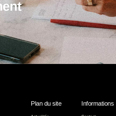
m
e
n
t
Plan du site
Informations