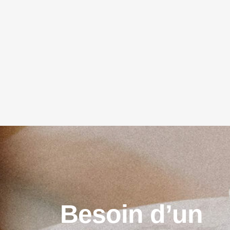
B
e
s
o
i
n
d
’
u
n