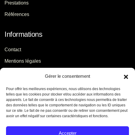
Prestations
Références
Informations
Contact
Mentions légales
Politique de confidentialité
Gérer le consentement
Pour offrir les meilleures expériences, nous utilisons des technologies
Contact
telles que les cookies pour stocker et/ou accéder aux informations des
appareils. Le fait de consentir à ces technologies nous permettra de traiter
des données telles que le comportement de navigation ou les ID uniques
06 29 56 64 44
sur ce site. Le fait de ne pas consentir ou de retirer son consentement peut
avoir un effet négatif sur certaines caractéristiques et fonctions.
contact[@]jb-conseils.fr
Caen - Normandie - France
Accepter