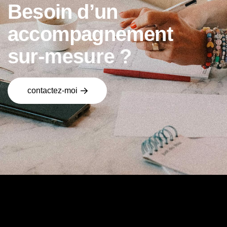
B
e
s
o
i
n
d
’
u
n
a
c
c
o
m
p
a
g
n
e
m
e
n
t
s
u
r
-
m
e
s
u
r
e
?
contactez-moi