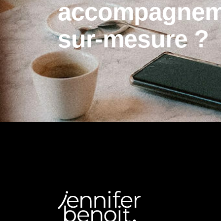
a
c
c
o
m
p
a
g
n
e
s
u
r
-
m
e
s
u
r
e
?