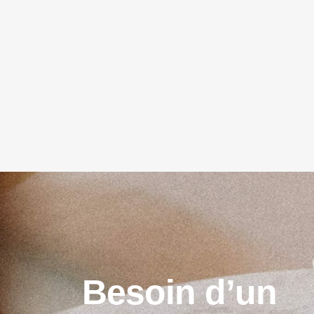
B
e
s
o
i
n
d
’
u
n