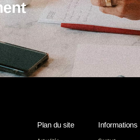
m
e
n
t
Plan du site
Informations