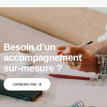
B
e
s
o
i
n
d
’
u
n
a
c
c
o
m
p
a
g
n
e
m
e
n
t
s
u
r
-
m
e
s
u
r
e
?
contactez-moi