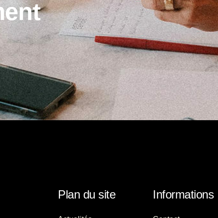
m
e
n
t
Plan du site
Informations