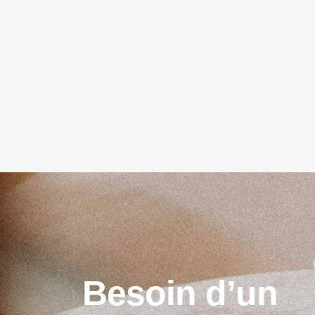
B
e
s
o
i
n
d
’
u
n