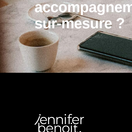
a
c
c
o
m
p
a
g
n
e
s
u
r
-
m
e
s
u
r
e
?