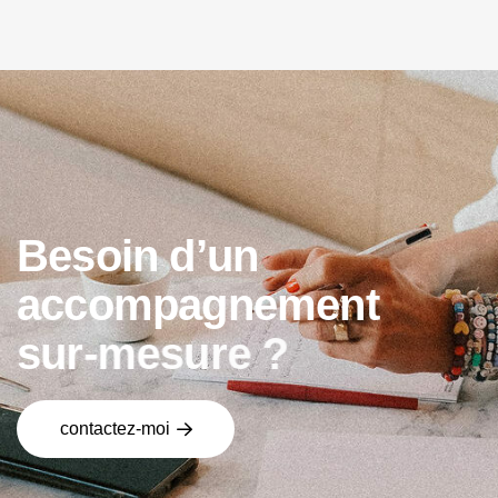
B
e
s
o
i
n
d
’
u
n
a
c
c
o
m
p
a
g
n
e
m
e
n
t
s
u
r
-
m
e
s
u
r
e
?
contactez-moi