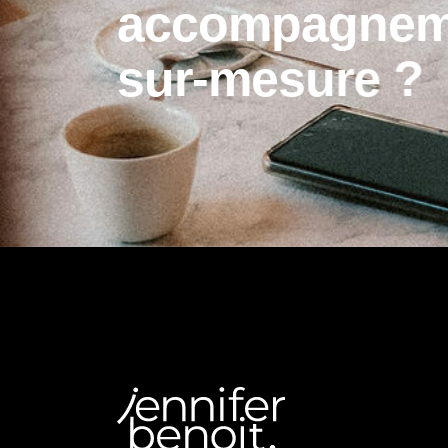
a
c
c
o
m
p
a
g
n
e
s
u
r
-
m
e
s
u
r
e
?