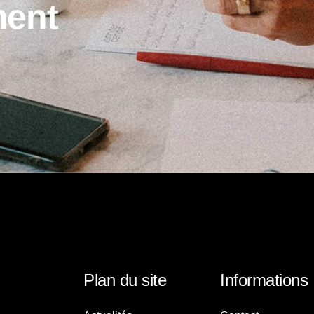
m
e
n
t
Plan du site
Informations