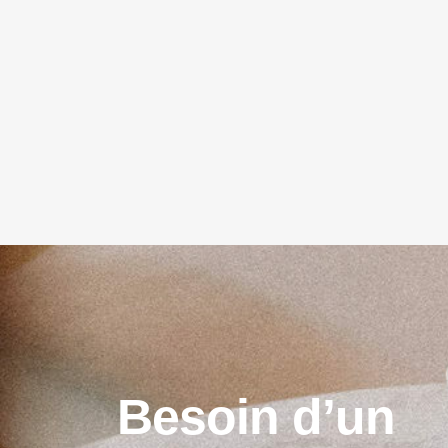
B
e
s
o
i
n
d
’
u
n