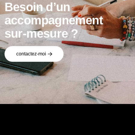
B
e
s
o
i
n
d
’
u
n
a
c
c
o
m
p
a
g
n
e
m
e
n
t
s
u
r
-
m
e
s
u
r
e
?
contactez-moi