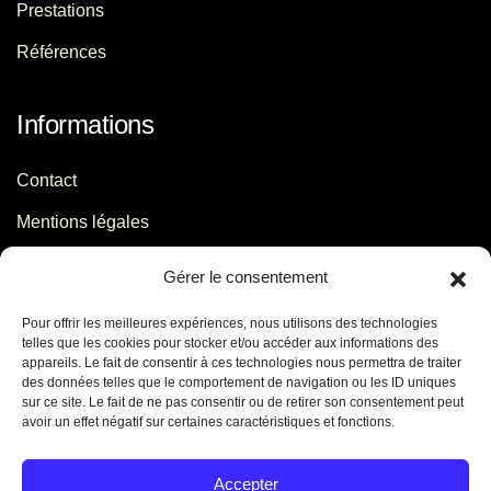
Prestations
Références
Informations
Contact
Mentions légales
Politique de confidentialité
Gérer le consentement
Pour offrir les meilleures expériences, nous utilisons des technologies
Contact
telles que les cookies pour stocker et/ou accéder aux informations des
appareils. Le fait de consentir à ces technologies nous permettra de traiter
des données telles que le comportement de navigation ou les ID uniques
06 29 56 64 44
sur ce site. Le fait de ne pas consentir ou de retirer son consentement peut
avoir un effet négatif sur certaines caractéristiques et fonctions.
contact[@]jb-conseils.fr
Caen - Normandie - France
Accepter