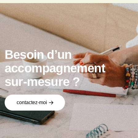
B
e
s
o
i
n
d
’
u
n
a
c
c
o
m
p
a
g
n
e
m
e
n
t
s
u
r
-
m
e
s
u
r
e
?
contactez-moi