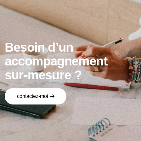
B
e
s
o
i
n
d
’
u
n
a
c
c
o
m
p
a
g
n
e
m
e
n
t
s
u
r
-
m
e
s
u
r
e
?
contactez-moi