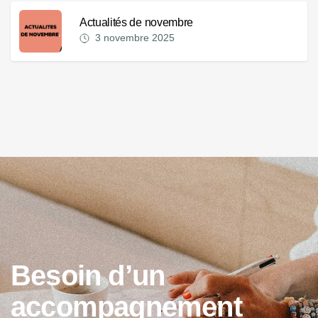
Actualités de novembre
3 novembre 2025
B
e
s
o
i
n
d
’
u
n
a
c
c
o
m
p
a
g
n
e
m
e
n
t