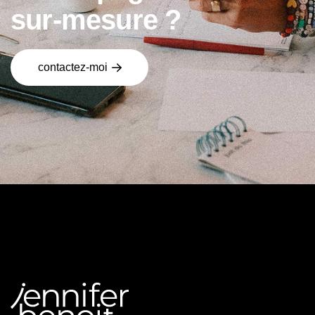
s
u
r
-
m
e
s
u
r
e
?
contactez-moi