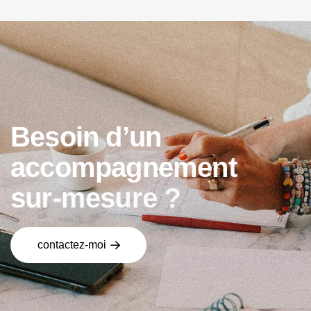
B
e
s
o
i
n
d
’
u
n
a
c
c
o
m
p
a
g
n
e
m
e
n
t
s
u
r
-
m
e
s
u
r
e
?
contactez-moi