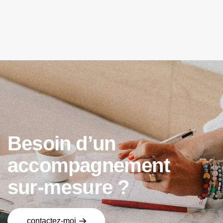
B
e
s
o
i
n
d
’
u
n
a
c
c
o
m
p
a
g
n
e
m
e
n
t
s
u
r
-
m
e
s
u
r
e
?
contactez-moi