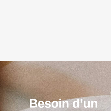
B
e
s
o
i
n
d
’
u
n