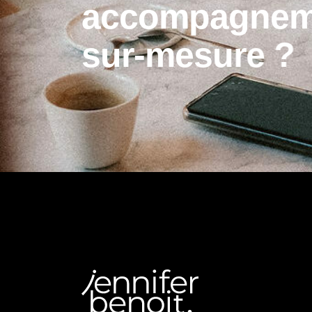
a
c
c
o
m
p
a
g
n
e
s
u
r
-
m
e
s
u
r
e
?