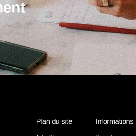
m
e
n
t
Plan du site
Informations