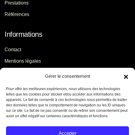
Prestations
Références
Informations
Contact
Mentions légales
Politique de confidentialité
Gérer le consentement
Pour offrir les meilleures expériences, nous utilisons des technologies
Contact
telles que les cookies pour stocker et/ou accéder aux informations des
appareils. Le fait de consentir à ces technologies nous permettra de traiter
des données telles que le comportement de navigation ou les ID uniques
06 29 56 64 44
sur ce site. Le fait de ne pas consentir ou de retirer son consentement peut
avoir un effet négatif sur certaines caractéristiques et fonctions.
contact[@]jb-conseils.fr
Caen - Normandie - France
Accepter