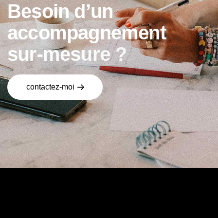
B
e
s
o
i
n
d
’
u
n
a
c
c
o
m
p
a
g
n
e
m
e
n
t
s
u
r
-
m
e
s
u
r
e
?
contactez-moi