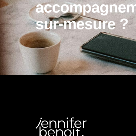
a
c
c
o
m
p
a
g
n
e
s
u
r
-
m
e
s
u
r
e
?