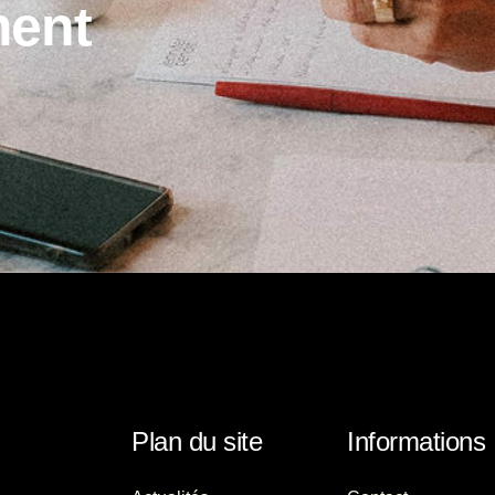
m
e
n
t
Plan du site
Informations