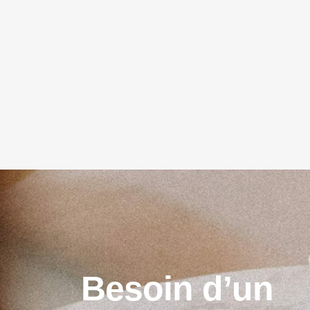
B
e
s
o
i
n
d
’
u
n