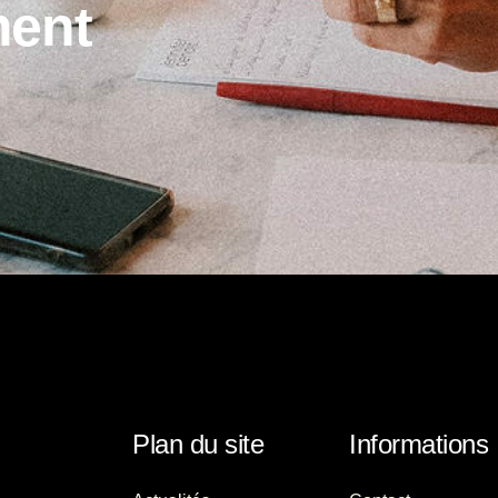
m
e
n
t
Plan du site
Informations