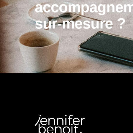
a
c
c
o
m
p
a
g
n
e
s
u
r
-
m
e
s
u
r
e
?