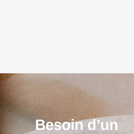
B
e
s
o
i
n
d
’
u
n