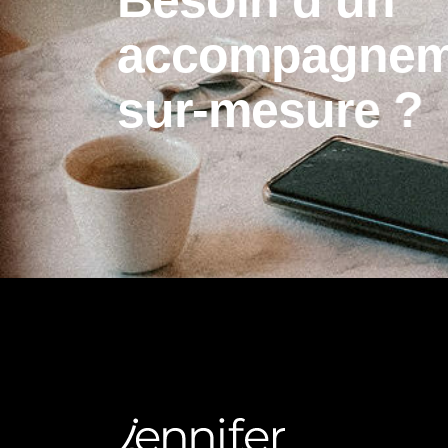
B
e
s
o
i
n
d
’
u
n
a
c
c
o
m
p
a
g
n
e
s
u
r
-
m
e
s
u
r
e
?