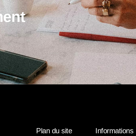
m
e
n
t
Plan du site
Informations