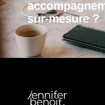
a
c
c
o
m
p
a
g
n
e
s
u
r
-
m
e
s
u
r
e
?