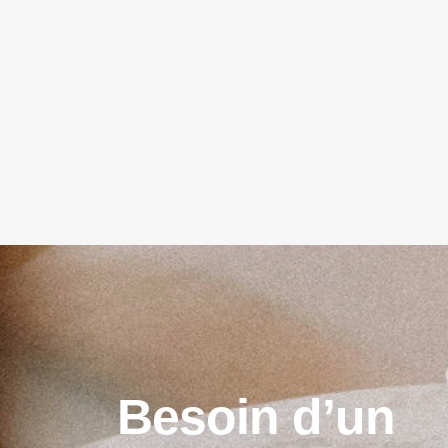
B
e
s
o
i
n
d
’
u
n