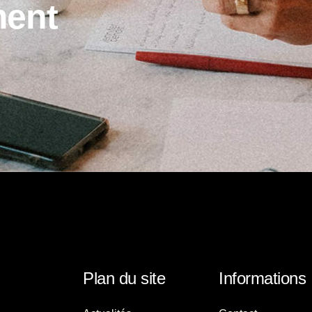
m
e
n
t
Plan du site
Informations