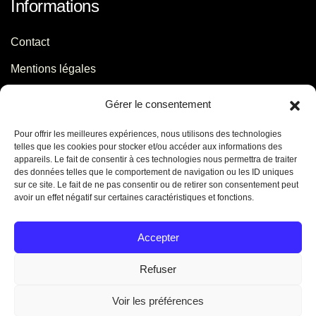
Informations
Contact
Mentions légales
Politique de confidentialité
Gérer le consentement
Pour offrir les meilleures expériences, nous utilisons des technologies
Contact
telles que les cookies pour stocker et/ou accéder aux informations des
appareils. Le fait de consentir à ces technologies nous permettra de traiter
des données telles que le comportement de navigation ou les ID uniques
06 29 56 64 44
sur ce site. Le fait de ne pas consentir ou de retirer son consentement peut
avoir un effet négatif sur certaines caractéristiques et fonctions.
contact[@]jb-conseils.fr
Caen - Normandie - France
Accepter
Refuser
Voir les préférences
©
2026
Jennifer Benoit. Tous droits réservés. Créé par