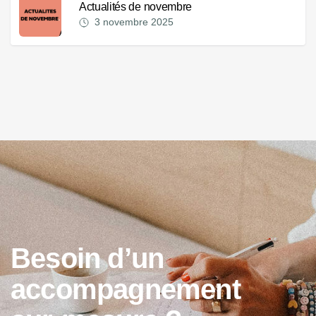
Actualités de novembre
3 novembre 2025
B
e
s
o
i
n
d
’
u
n
a
c
c
o
m
p
a
g
n
e
m
e
n
t