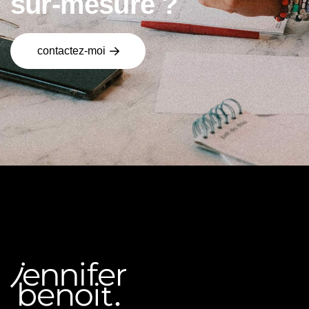
s
u
r
-
m
e
s
u
r
e
?
contactez-moi