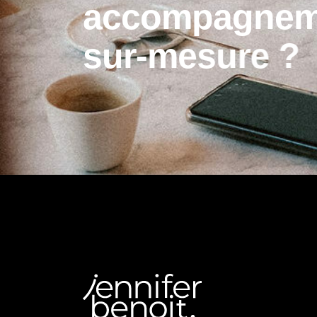
a
c
c
o
m
p
a
g
n
e
s
u
r
-
m
e
s
u
r
e
?