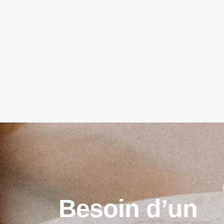
B
e
s
o
i
n
d
’
u
n