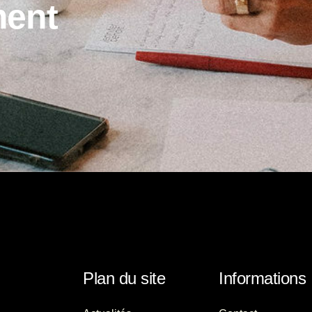
m
e
n
t
Plan du site
Informations