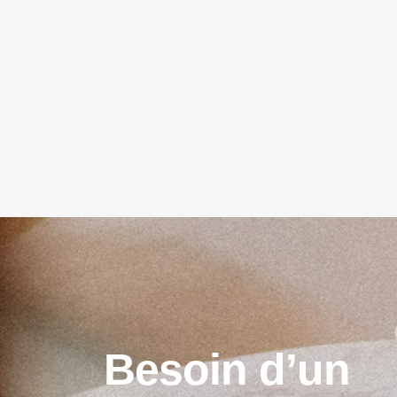
B
e
s
o
i
n
d
’
u
n