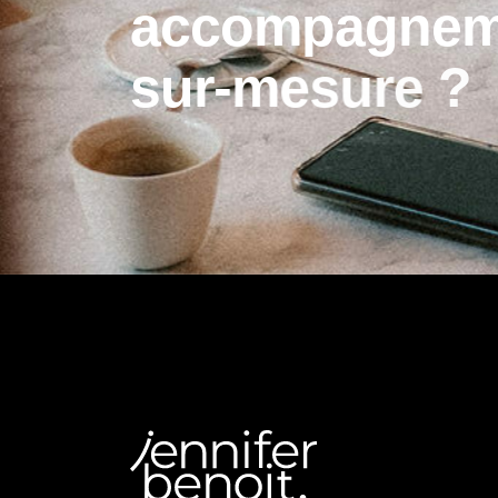
a
c
c
o
m
p
a
g
n
e
s
u
r
-
m
e
s
u
r
e
?