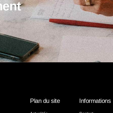
m
e
n
t
Plan du site
Informations