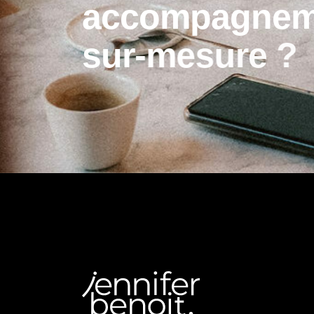
a
c
c
o
m
p
a
g
n
e
s
u
r
-
m
e
s
u
r
e
?