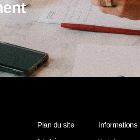
m
e
n
t
Plan du site
Informations