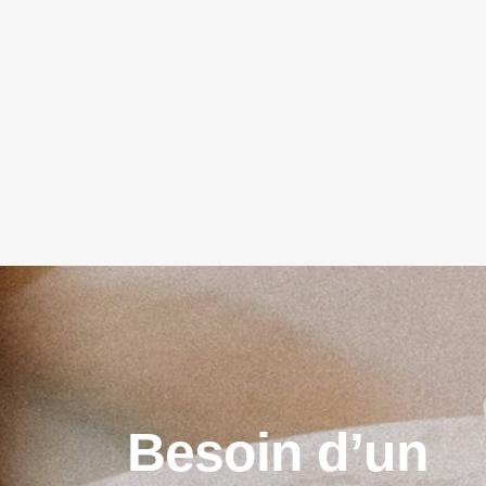
B
e
s
o
i
n
d
’
u
n