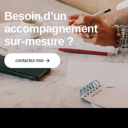
B
e
s
o
i
n
d
’
u
n
a
c
c
o
m
p
a
g
n
e
m
e
n
t
s
u
r
-
m
e
s
u
r
e
?
contactez-moi