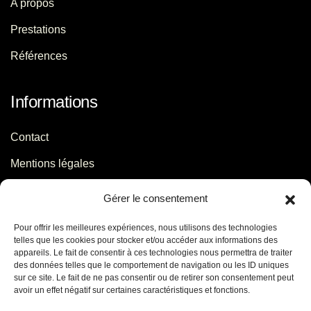
A propos
Prestations
Références
Informations
Contact
Mentions légales
Politique de confidentialité
Gérer le consentement
Pour offrir les meilleures expériences, nous utilisons des technologies
Contact
telles que les cookies pour stocker et/ou accéder aux informations des
appareils. Le fait de consentir à ces technologies nous permettra de traiter
des données telles que le comportement de navigation ou les ID uniques
06 29 56 64 44
sur ce site. Le fait de ne pas consentir ou de retirer son consentement peut
avoir un effet négatif sur certaines caractéristiques et fonctions.
contact[@]jb-conseils.fr