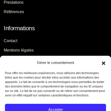
Prestations
Références
Informations
Contact
Mentions légales
Politique de confidentialité
Gérer le consentement
Pour offrir les meilleures expériences, nous utilisons des technologies
Contact
telles que les cookies pour stocker et/ou accéder aux informations des
appareils. Le fait de consentir à ces technologies nous permettra de traiter
des données telles que le comportement de navigation ou les ID uniques
06 29 56 64 44
sur ce site. Le fait de ne pas consentir ou de retirer son consentement peut
avoir un effet négatif sur certaines caractéristiques et fonctions.
contact[@]jb-conseils.fr
Caen - Normandie - France
Accepter