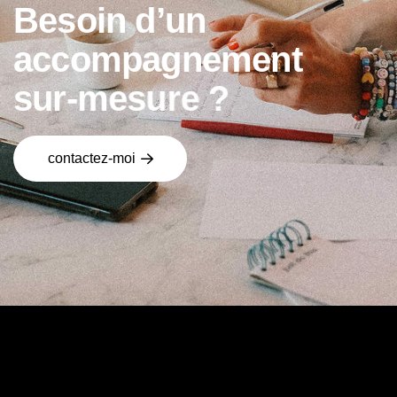
B
e
s
o
i
n
d
’
u
n
a
c
c
o
m
p
a
g
n
e
m
e
n
t
s
u
r
-
m
e
s
u
r
e
?
contactez-moi