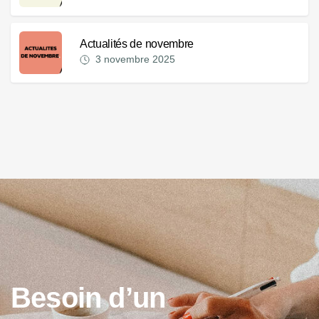
Actualités de novembre
3 novembre 2025
B
e
s
o
i
n
d
’
u
n