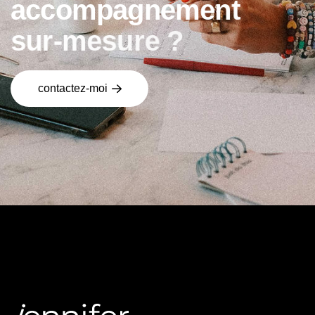
a
c
c
o
m
p
a
g
n
e
m
e
n
t
s
u
r
-
m
e
s
u
r
e
?
contactez-moi