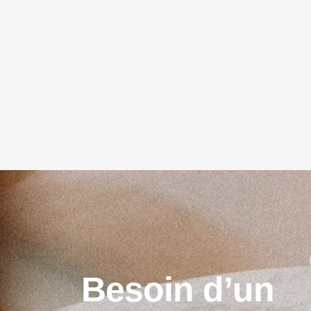
B
e
s
o
i
n
d
’
u
n