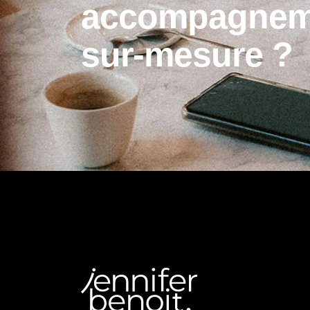
a
c
c
o
m
p
a
g
n
e
s
u
r
-
m
e
s
u
r
e
?