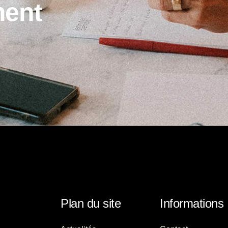
m
e
n
t
Plan du site
Informations