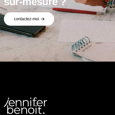
s
u
r
-
m
e
s
u
r
e
?
contactez-moi