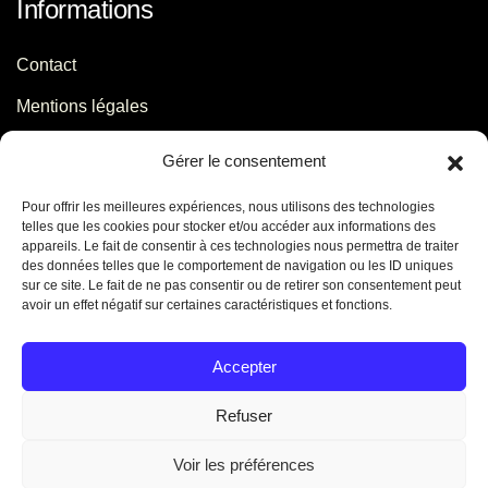
Informations
Contact
Mentions légales
Politique de confidentialité
Gérer le consentement
Pour offrir les meilleures expériences, nous utilisons des technologies
Contact
telles que les cookies pour stocker et/ou accéder aux informations des
appareils. Le fait de consentir à ces technologies nous permettra de traiter
des données telles que le comportement de navigation ou les ID uniques
06 29 56 64 44
sur ce site. Le fait de ne pas consentir ou de retirer son consentement peut
avoir un effet négatif sur certaines caractéristiques et fonctions.
contact[@]jb-conseils.fr
Caen - Normandie - France
Accepter
Refuser
Voir les préférences
©
2026
Jennifer Benoit. Tous droits réservés. Créé par