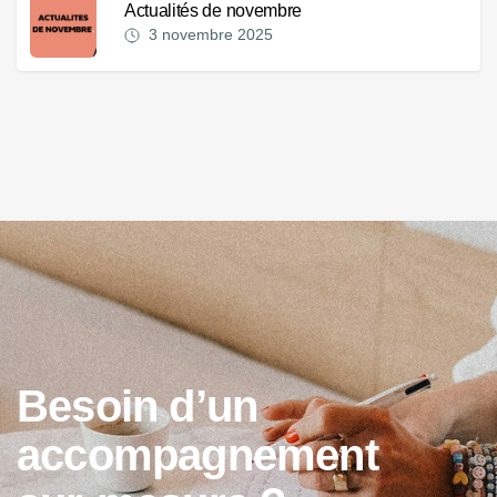
Actualités de novembre
3 novembre 2025
B
e
s
o
i
n
d
’
u
n
a
c
c
o
m
p
a
g
n
e
m
e
n
t