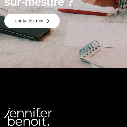
s
u
r
-
m
e
s
u
r
e
?
contactez-moi