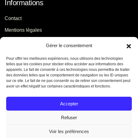
Informations
Contact
Mentions légales
Politique de confidentialité
Gérer le consentement
Pour offrir les meilleures expériences, nous utilisons des technologies
Contact
telles que les cookies pour stocker et/ou accéder aux informations des
appareils. Le fait de consentir à ces technologies nous permettra de traiter
des données telles que le comportement de navigation ou les ID uniques
06 29 56 64 44
sur ce site. Le fait de ne pas consentir ou de retirer son consentement peut
avoir un effet négatif sur certaines caractéristiques et fonctions.
contact[@]jb-conseils.fr
Caen - Normandie - France
Accepter
Refuser
Voir les préférences
©
2026
Jennifer Benoit. Tous droits réservés. Créé par