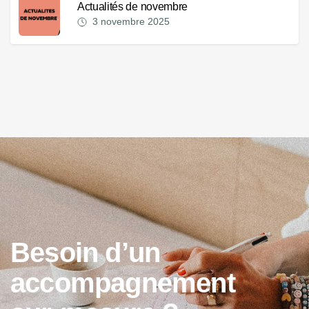
Actualités de novembre
3 novembre 2025
B
e
s
o
i
n
d
’
u
n
a
c
c
o
m
p
a
g
n
e
m
e
n
t