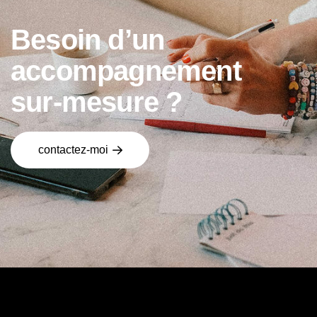
B
e
s
o
i
n
d
’
u
n
a
c
c
o
m
p
a
g
n
e
m
e
n
t
s
u
r
-
m
e
s
u
r
e
?
contactez-moi