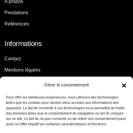
A propos
Prestations
Références
Informations
Contact
Mentions légales
Politique de confidentialité
Gérer le consentement
Pour offrir les meilleures expériences, nous utilisons des technologies
Contact
telles que les cookies pour stocker et/ou accéder aux informations des
appareils. Le fait de consentir à ces technologies nous permettra de traiter
des données telles que le comportement de navigation ou les ID uniques
06 29 56 64 44
sur ce site. Le fait de ne pas consentir ou de retirer son consentement peut
avoir un effet négatif sur certaines caractéristiques et fonctions.
contact[@]jb-conseils.fr