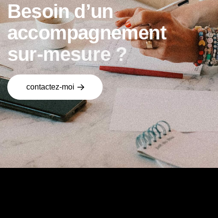
B
e
s
o
i
n
d
’
u
n
a
c
c
o
m
p
a
g
n
e
m
e
n
t
s
u
r
-
m
e
s
u
r
e
?
contactez-moi