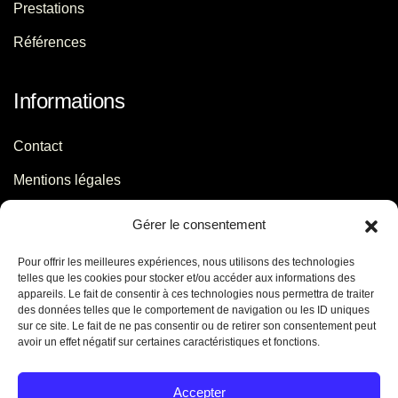
Prestations
Références
Informations
Contact
Mentions légales
Politique de confidentialité
Gérer le consentement
Pour offrir les meilleures expériences, nous utilisons des technologies
Contact
telles que les cookies pour stocker et/ou accéder aux informations des
appareils. Le fait de consentir à ces technologies nous permettra de traiter
des données telles que le comportement de navigation ou les ID uniques
06 29 56 64 44
sur ce site. Le fait de ne pas consentir ou de retirer son consentement peut
avoir un effet négatif sur certaines caractéristiques et fonctions.
contact[@]jb-conseils.fr
Caen - Normandie - France
Accepter