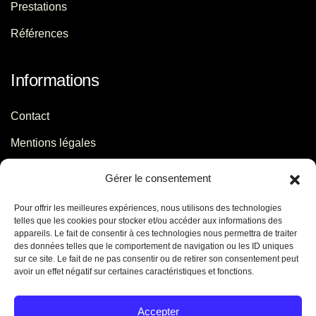
Prestations
Références
Informations
Contact
Mentions légales
Politique de confidentialité
Gérer le consentement
Pour offrir les meilleures expériences, nous utilisons des technologies
Contact
telles que les cookies pour stocker et/ou accéder aux informations des
appareils. Le fait de consentir à ces technologies nous permettra de traiter
des données telles que le comportement de navigation ou les ID uniques
06 29 56 64 44
sur ce site. Le fait de ne pas consentir ou de retirer son consentement peut
avoir un effet négatif sur certaines caractéristiques et fonctions.
contact[@]jb-conseils.fr
Caen - Normandie - France
Accepter