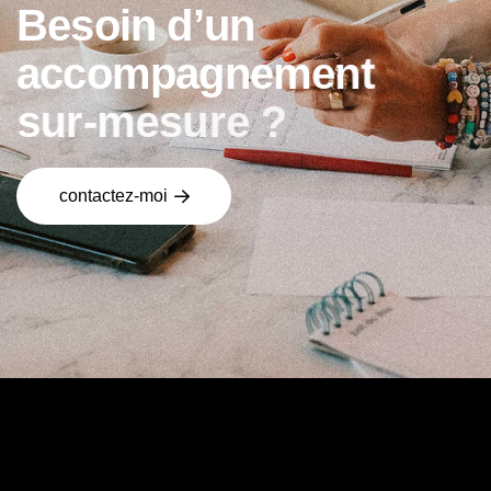
B
e
s
o
i
n
d
’
u
n
a
c
c
o
m
p
a
g
n
e
m
e
n
t
s
u
r
-
m
e
s
u
r
e
?
contactez-moi