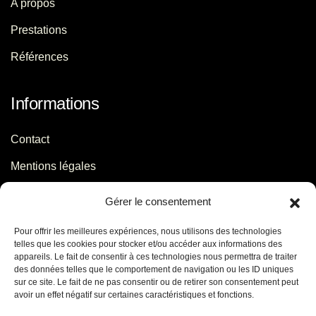
A propos
Prestations
Références
Informations
Contact
Mentions légales
Politique de confidentialité
Gérer le consentement
Pour offrir les meilleures expériences, nous utilisons des technologies
Contact
telles que les cookies pour stocker et/ou accéder aux informations des
appareils. Le fait de consentir à ces technologies nous permettra de traiter
des données telles que le comportement de navigation ou les ID uniques
06 29 56 64 44
sur ce site. Le fait de ne pas consentir ou de retirer son consentement peut
avoir un effet négatif sur certaines caractéristiques et fonctions.
contact[@]jb-conseils.fr