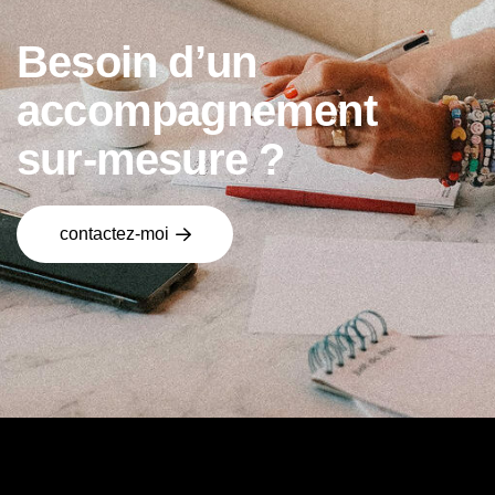
B
e
s
o
i
n
d
’
u
n
a
c
c
o
m
p
a
g
n
e
m
e
n
t
s
u
r
-
m
e
s
u
r
e
?
contactez-moi