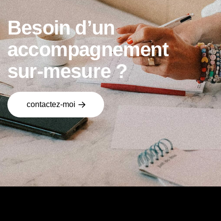
B
e
s
o
i
n
d
’
u
n
a
c
c
o
m
p
a
g
n
e
m
e
n
t
s
u
r
-
m
e
s
u
r
e
?
contactez-moi