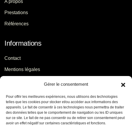
A propos
Prestations
Références
Informations
Contact
Mentions légales
Politique de confidentialité
Gérer le consentement
Pour offrir les meilleures expériences, nous utilisons des technologies
Contact
telles que les cookies pour stocker et/ou accéder aux informations des
appareils. Le fait de consentir à ces technologies nous permettra de traiter
des données telles que le comportement de navigation ou les ID uniques
06 29 56 64 44
sur ce site. Le fait de ne pas consentir ou de retirer son consentement peut
avoir un effet négatif sur certaines caractéristiques et fonctions.
contact[@]jb-conseils.fr