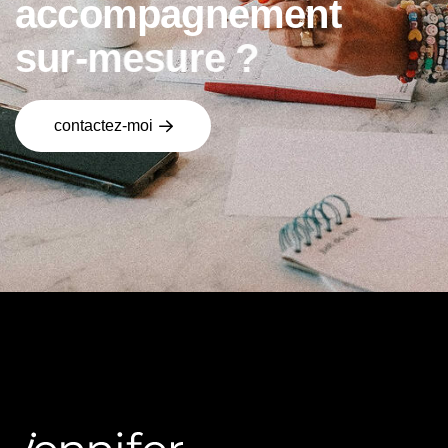
a
c
c
o
m
p
a
g
n
e
m
e
n
t
s
u
r
-
m
e
s
u
r
e
?
contactez-moi