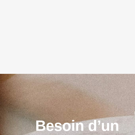
B
e
s
o
i
n
d
’
u
n