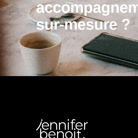
a
c
c
o
m
p
a
g
n
e
s
u
r
-
m
e
s
u
r
e
?