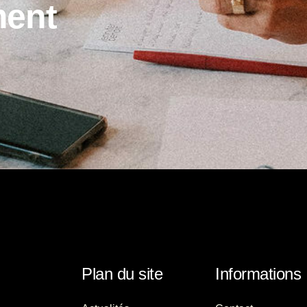
m
e
n
t
Plan du site
Informations