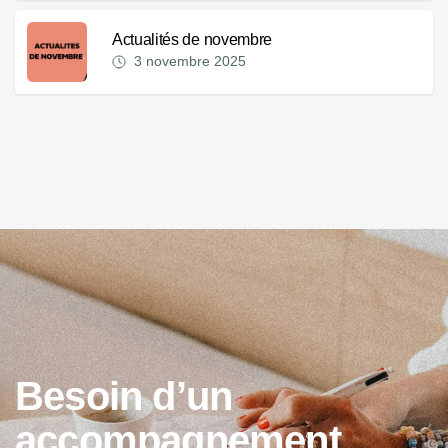
Actualités de novembre
3 novembre 2025
B
e
s
o
i
n
d
’
u
n
a
c
c
o
m
p
a
g
n
e
m
e
n
t