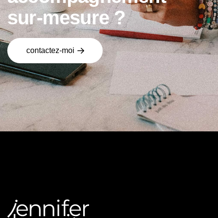
s
u
r
-
m
e
s
u
r
e
?
contactez-moi