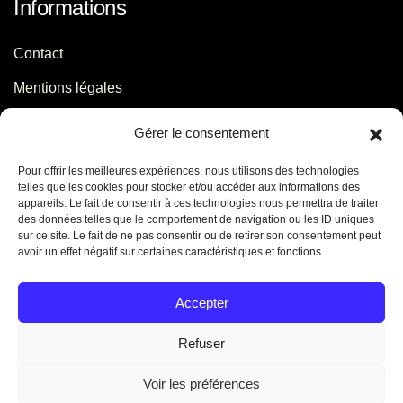
Informations
Contact
Mentions légales
Politique de confidentialité
Gérer le consentement
Pour offrir les meilleures expériences, nous utilisons des technologies
Contact
telles que les cookies pour stocker et/ou accéder aux informations des
appareils. Le fait de consentir à ces technologies nous permettra de traiter
des données telles que le comportement de navigation ou les ID uniques
06 29 56 64 44
sur ce site. Le fait de ne pas consentir ou de retirer son consentement peut
avoir un effet négatif sur certaines caractéristiques et fonctions.
contact[@]jb-conseils.fr
Caen - Normandie - France
Accepter
Refuser
Voir les préférences
©
2026
Jennifer Benoit. Tous droits réservés. Créé par