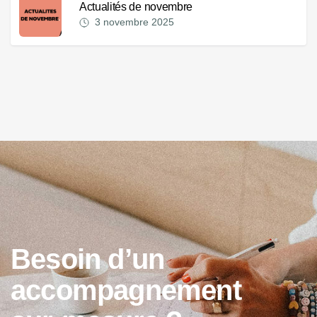
Actualités de novembre
3 novembre 2025
B
e
s
o
i
n
d
’
u
n
a
c
c
o
m
p
a
g
n
e
m
e
n
t