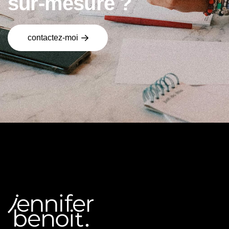
s
u
r
-
m
e
s
u
r
e
?
contactez-moi