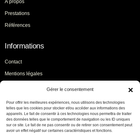
A propos
Prestations
Références
Informations
Contact
Mentions légales
Politique de confidentialité
Gérer le consentement
Pour offrir les meilleures expériences, nous utilisons des technologies
Contact
telles que les cookies pour stocker et/ou accéder aux informations des
appareils. Le fait de consentir à ces technologies nous permettra de traiter
des données telles que le comportement de navigation ou les ID uniques
06 29 56 64 44
sur ce site. Le fait de ne pas consentir ou de retirer son consentement peut
avoir un effet négatif sur certaines caractéristiques et fonctions.
contact[@]jb-conseils.fr