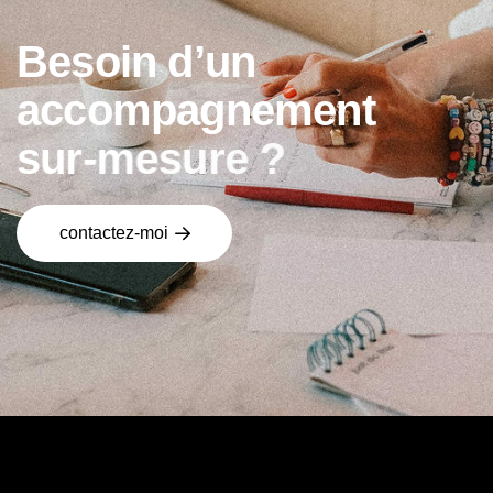
B
e
s
o
i
n
d
’
u
n
a
c
c
o
m
p
a
g
n
e
m
e
n
t
s
u
r
-
m
e
s
u
r
e
?
contactez-moi