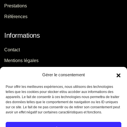
Prestations
Références
Informations
Contact
Mentions légales
Politique de confidentialité
Gérer le consentement
Pour offrir les meilleures expériences, nous utilisons des technologies
Contact
telles que les cookies pour stocker et/ou accéder aux informations des
appareils. Le fait de consentir à ces technologies nous permettra de traiter
des données telles que le comportement de navigation ou les ID uniques
06 29 56 64 44
sur ce site. Le fait de ne pas consentir ou de retirer son consentement peut
avoir un effet négatif sur certaines caractéristiques et fonctions.
contact[@]jb-conseils.fr
Caen - Normandie - France