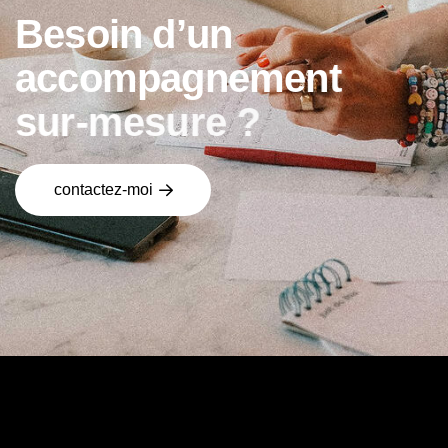
B
e
s
o
i
n
d
’
u
n
a
c
c
o
m
p
a
g
n
e
m
e
n
t
s
u
r
-
m
e
s
u
r
e
?
contactez-moi