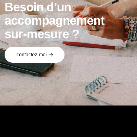
B
e
s
o
i
n
d
’
u
n
a
c
c
o
m
p
a
g
n
e
m
e
n
t
s
u
r
-
m
e
s
u
r
e
?
contactez-moi