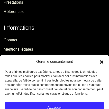
Prestations
Références
Informations
Contact
Mentions légales
Politique de confidentialité
Gérer le consentement
Pour offrir les meilleures expériences, nous utilisons des technologies
Contact
telles que les cookies pour stocker et/ou accéder aux informations des
appareils. Le fait de consentir à ces technologies nous permettra de traiter
des données telles que le comportement de navigation ou les ID uniques
06 29 56 64 44
sur ce site. Le fait de ne pas consentir ou de retirer son consentement peut
avoir un effet négatif sur certaines caractéristiques et fonctions.
contact[@]jb-conseils.fr
Caen - Normandie - France
Accepter