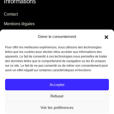
Informations
Contact
Mentions légales
Politique de confidentialité
Gérer le consentement
Pour offrir les meilleures expériences, nous utilisons des technologies
Contact
telles que les cookies pour stocker et/ou accéder aux informations des
appareils. Le fait de consentir à ces technologies nous permettra de traiter
des données telles que le comportement de navigation ou les ID uniques
06 29 56 64 44
sur ce site. Le fait de ne pas consentir ou de retirer son consentement peut
avoir un effet négatif sur certaines caractéristiques et fonctions.
contact[@]jb-conseils.fr
Caen - Normandie - France
Accepter
Refuser
Voir les préférences
©
2026
Jennifer Benoit. Tous droits réservés. Créé par
Tony Oheix : Agence web Caen
.