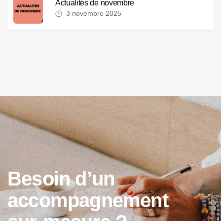
Actualités de novembre
3 novembre 2025
B
e
s
o
i
n
d
’
u
n
a
c
c
o
m
p
a
g
n
e
m
e
n
t