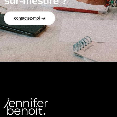
s
u
r
-
m
e
s
u
r
e
?
contactez-moi