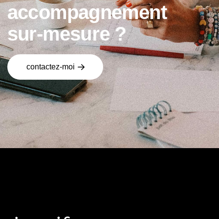
a
c
c
o
m
p
a
g
n
e
m
e
n
t
s
u
r
-
m
e
s
u
r
e
?
contactez-moi